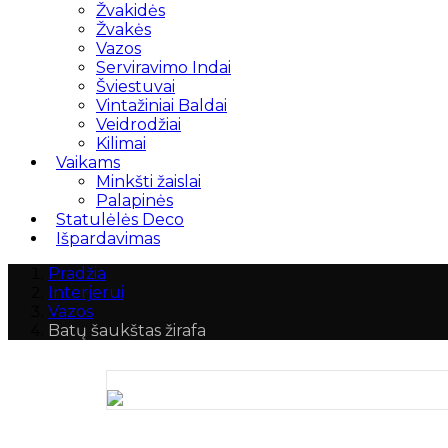
Žvakidės
Žvakės
Vazos
Serviravimo Indai
Šviestuvai
Vintažiniai Baldai
Veidrodžiai
Kilimai
Vaikams
Minkšti žaislai
Palapinės
Statulėlės Deco
Išpardavimas
Pradžia
Interjerui
Vazos
Batų šaukštas žirafa
Batų
šaukštas
žirafa