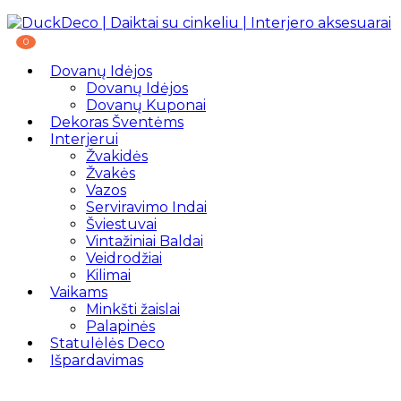
0
Dovanų Idėjos
Dovanų Idėjos
Dovanų Kuponai
Dekoras Šventėms
Interjerui
Žvakidės
Žvakės
Vazos
Serviravimo Indai
Šviestuvai
Vintažiniai Baldai
Veidrodžiai
Kilimai
Vaikams
Minkšti žaislai
Palapinės
Statulėlės Deco
Išpardavimas