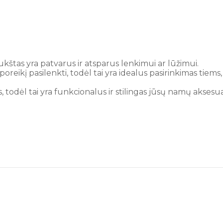
kštas yra patvarus ir atsparus lenkimui ar lūžimui.
poreikį pasilenkti, todėl tai yra idealus pasirinkimas tie
s, todėl tai yra funkcionalus ir stilingas jūsų namų aksesua