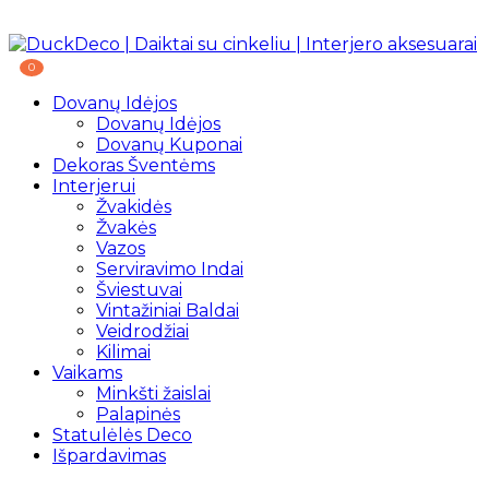
0
Dovanų Idėjos
Dovanų Idėjos
Dovanų Kuponai
Dekoras Šventėms
Interjerui
Žvakidės
Žvakės
Vazos
Serviravimo Indai
Šviestuvai
Vintažiniai Baldai
Veidrodžiai
Kilimai
Vaikams
Minkšti žaislai
Palapinės
Statulėlės Deco
Išpardavimas