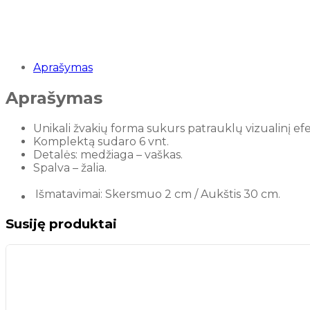
ŽYMA:
Spiralinės
žvakės
Aprašymas
Aprašymas
Unikali žvakių forma sukurs patrauklų vizualinį ef
Komplektą sudaro 6 vnt.
Detalės: medžiaga – vaškas.
Spalva – žalia.
Išmatavimai: Skersmuo 2 cm / Aukštis 30 cm.
Susiję produktai