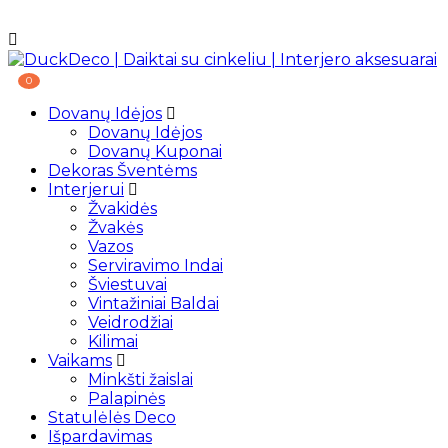
0
Dovanų Idėjos
Dovanų Idėjos
Dovanų Kuponai
Dekoras Šventėms
Interjerui
Žvakidės
Žvakės
Vazos
Serviravimo Indai
Šviestuvai
Vintažiniai Baldai
Veidrodžiai
Kilimai
Vaikams
Minkšti žaislai
Palapinės
Statulėlės Deco
Išpardavimas