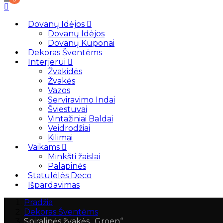
Dovanų Idėjos
Dovanų Idėjos
Dovanų Kuponai
Dekoras Šventėms
Interjerui
Žvakidės
Žvakės
Vazos
Serviravimo Indai
Šviestuvai
Vintažiniai Baldai
Veidrodžiai
Kilimai
Vaikams
Minkšti žaislai
Palapinės
Statulėlės Deco
Išpardavimas
Pradžia
Dekoras Šventėms
Spiralinės žvakės „Groen“