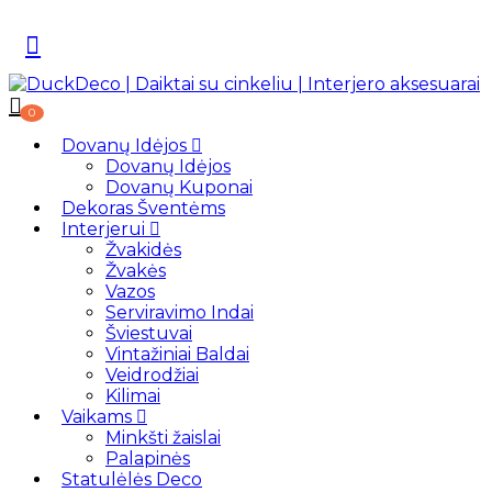
0
Dovanų Idėjos
Dovanų Idėjos
Dovanų Kuponai
Dekoras Šventėms
Interjerui
Žvakidės
Žvakės
Vazos
Serviravimo Indai
Šviestuvai
Vintažiniai Baldai
Veidrodžiai
Kilimai
Vaikams
Minkšti žaislai
Palapinės
Statulėlės Deco