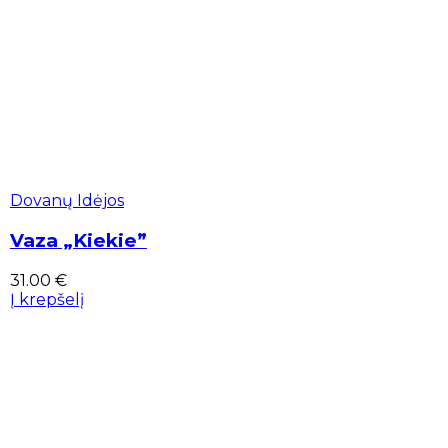
Dovanų Idėjos
Vaza „Kiekie”
31.00
€
Į krepšelį