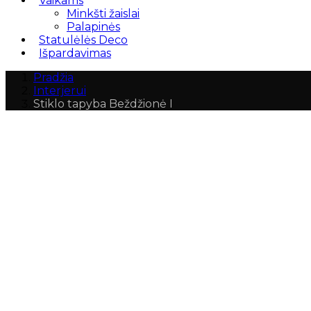
Vaikams
Minkšti žaislai
Palapinės
Statulėlės Deco
Išpardavimas
Pradžia
Interjerui
Stiklo tapyba Beždžionė I