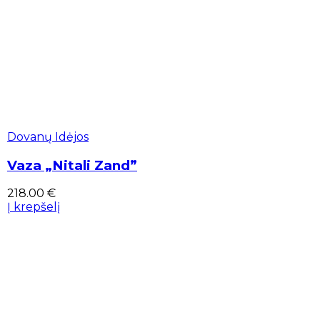
Dovanų Idėjos
Vaza „Nitali Zand”
218.00
€
Į krepšelį