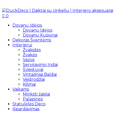
0
Dovanų Idėjos
Dovanų Idėjos
Dovanų Kuponai
Dekoras Šventėms
Interjerui
Žvakidės
Žvakės
Vazos
Serviravimo Indai
Šviestuvai
Vintažiniai Baldai
Veidrodžiai
Kilimai
Vaikams
Minkšti žaislai
Palapinės
Statulėlės Deco
Išpardavimas