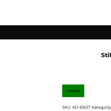
Sti
Į krepšelį
SKU:
KO-61637
Kategorija