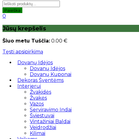
Paieška
0
Jūsų krepšelis
Šiuo metu Tuščia:
0.00
€
Tęsti apsipirkimą
Dovanų Idėjos
Dovanų Idėjos
Dovanų Kuponai
Dekoras Šventėms
Interjerui
Žvakidės
Žvakės
Vazos
Serviravimo Indai
Šviestuvai
Vintažiniai Baldai
Veidrodžiai
Kilimai