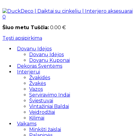
0
Šiuo metu Tuščia:
0.00
€
Tęsti apsipirkimą
Dovanų Idėjos
Dovanų Idėjos
Dovanų Kuponai
Dekoras Šventėms
Interjerui
Žvakidės
Žvakės
Vazos
Serviravimo Indai
Šviestuvai
Vintažiniai Baldai
Veidrodžiai
Kilimai
Vaikams
Minkšti žaislai
Palapinės