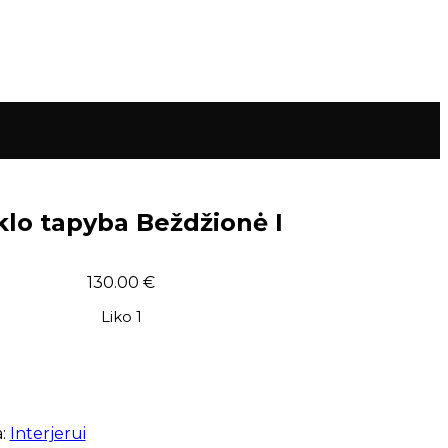
klo tapyba Beždžionė I
130.00
€
Liko 1
:
Interjerui