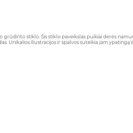
 grūdinto stiklo.
Šis stiklo paveikslas puikiai derės namu
das.
Unikalios iliustracijos ir spalvos suteikia jam ypatingą i