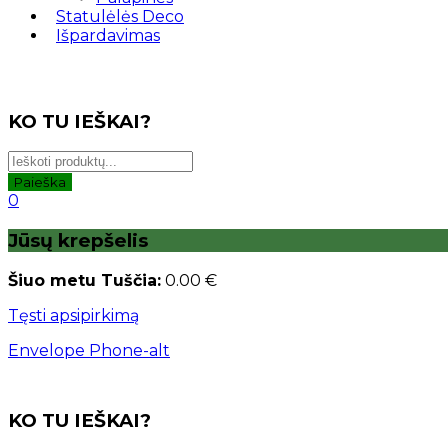
Statulėlės Deco
Išpardavimas
KO TU IEŠKAI?
Paieška
0
Jūsų krepšelis
Šiuo metu Tuščia:
0.00
€
Tęsti apsipirkimą
Envelope
Phone-alt
KO TU IEŠKAI?