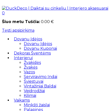
0
Šiuo metu Tuščia:
0.00
€
Tęsti apsipirkimą
Dovanų Idėjos
Dovanų Idėjos
Dovanų Kuponai
Dekoras Šventėms
Interjerui
Žvakidės
Žvakės
Vazos
Serviravimo Indai
Šviestuvai
Vintažiniai Baldai
Veidrodžiai
Kilimai
Vaikams
Minkšti žaislai
Palapinės