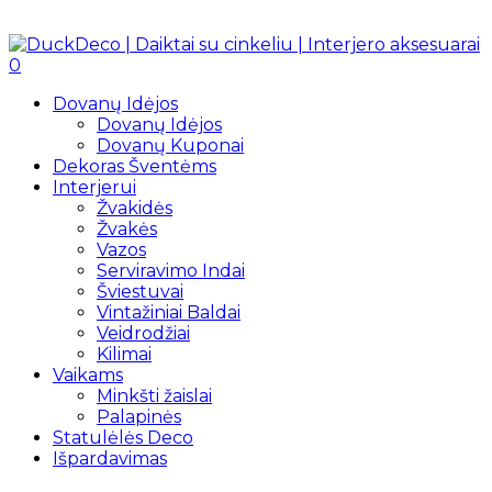
0
Dovanų Idėjos
Dovanų Idėjos
Dovanų Kuponai
Dekoras Šventėms
Interjerui
Žvakidės
Žvakės
Vazos
Serviravimo Indai
Šviestuvai
Vintažiniai Baldai
Veidrodžiai
Kilimai
Vaikams
Minkšti žaislai
Palapinės
Statulėlės Deco
Išpardavimas