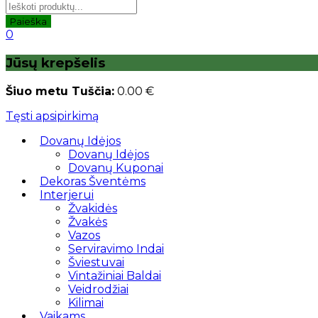
Paieška
0
Jūsų krepšelis
Šiuo metu Tuščia:
0.00
€
Tęsti apsipirkimą
Dovanų Idėjos
Dovanų Idėjos
Dovanų Kuponai
Dekoras Šventėms
Interjerui
Žvakidės
Žvakės
Vazos
Serviravimo Indai
Šviestuvai
Vintažiniai Baldai
Veidrodžiai
Kilimai
Vaikams