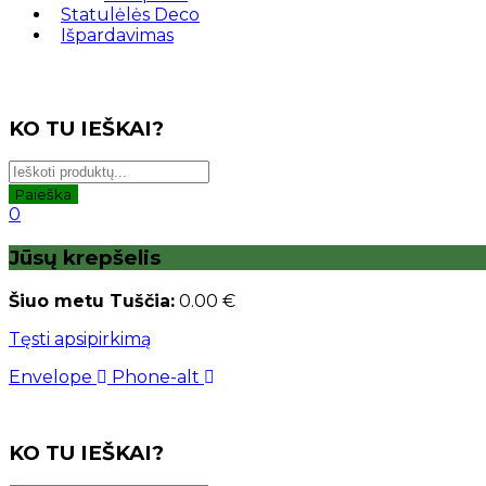
Statulėlės Deco
Išpardavimas
KO TU IEŠKAI?
Paieška
0
Jūsų krepšelis
Šiuo metu Tuščia:
0.00
€
Tęsti apsipirkimą
Envelope
Phone-alt
KO TU IEŠKAI?