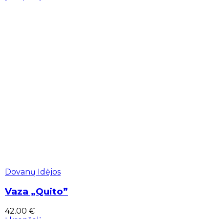
Dovanų Idėjos
Vaza „Quito”
42.00
€