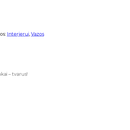
os:
Interjerui
,
Vazos
nkai –
tvarus!