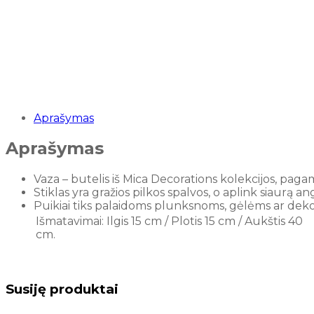
Aprašymas
Aprašymas
Vaza – butelis iš Mica Decorations kolekcijos,
pagami
Stiklas yra gražios pilkos spalvos, o aplink siaurą a
Puikiai tiks palaidoms plunksnoms, gėlėms ar dek
Išmatavimai: Ilgis 15 cm / Plotis 15 cm / Aukštis 40
cm.
Susiję produktai