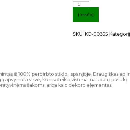
Į krepšelį
SKU:
KO-00355
Kategorij
ntas iš 100% perdirbto stiklo, Ispanijoje. Draugiškas apli
ngą apvyniota virvė, kuri suteikia visumai natūralų posūkį.
oratyvinėms šakoms, arba kaip dekoro elementas.