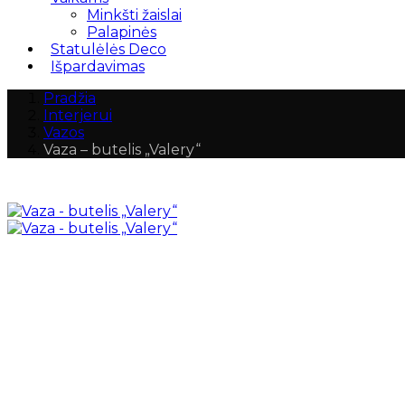
Minkšti žaislai
Palapinės
Statulėlės Deco
Išpardavimas
Pradžia
Interjerui
Vazos
Vaza – butelis „Valery“