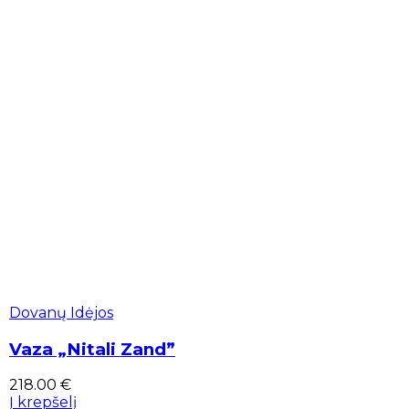
Dovanų Idėjos
Vaza „Nitali Zand”
218.00
€
Į krepšelį