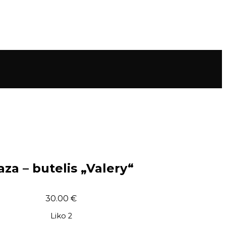
aza – butelis „Valery“
30.00
€
Liko 2