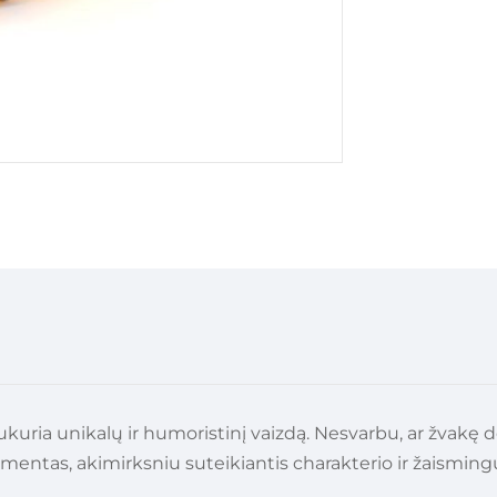
ukuria unikalų ir humoristinį vaizdą.
Nesvarbu, ar žvakę d
 elementas, akimirksniu suteikiantis charakterio ir žaismin