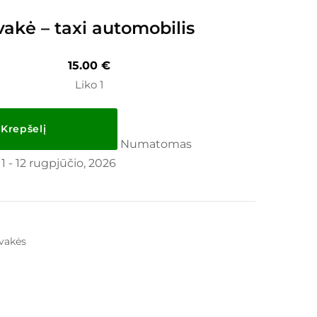
vakė – taxi automobilis
15.00
€
Liko 1
 Krepšelį
Numatomas
11 - 12 rugpjūčio, 2026
vakės