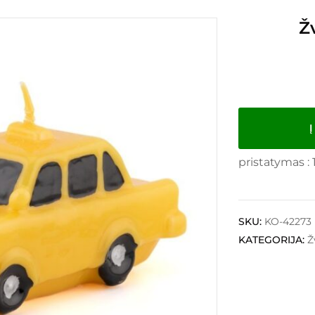
Ž
Į
pristatymas : 
SKU:
KO-42273
KATEGORIJA:
Ž