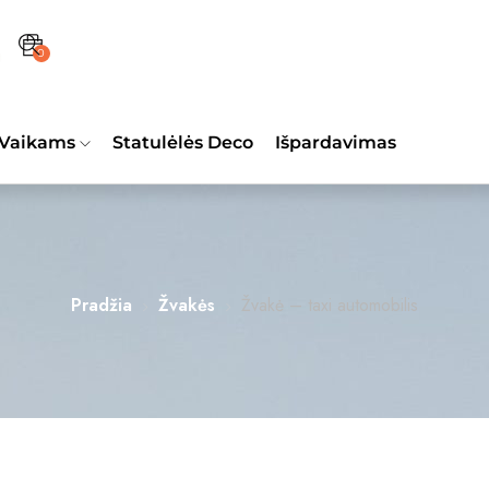
0
Vaikams
Statulėlės Deco
Išpardavimas
Pradžia
Žvakės
Žvakė – taxi automobilis