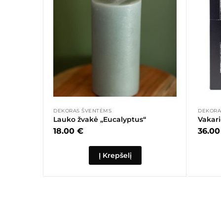
DEKORAS ŠVENTĖMS
DEKORA
Lauko žvakė „Eucalyptus“
18.00
€
36.0
Į Krepšelį