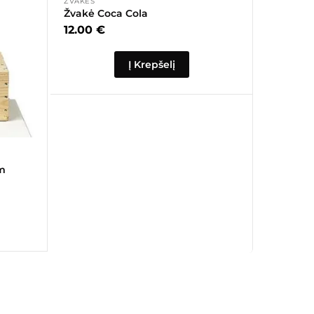
ŽVAKĖS
Žvakė Coca Cola
12.00
€
Į Krepšelį
cm