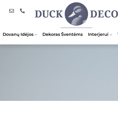
Dovanų Idėjos
Dekoras Šventėms
Interjerui