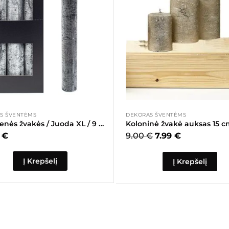
S ŠVENTĖMS
DEKORAS ŠVENTĖMS
Vakarienės žvakės / Juoda XL / 9 vnt.
Koloninė žvakė auksas 15 
0
€
9.00
€
7.99
€
Į Krepšelį
Į Krepšelį