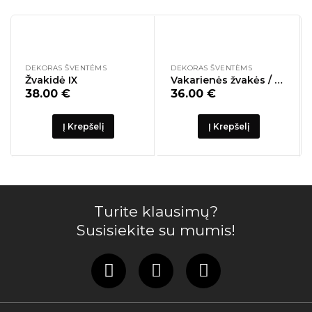
DEKORAS ŠVENTĖMS
DEKORAS ŠVENTĖMS
Žvakidė IX
Vakarienės žvakės / Žalia XL / 9 vnt.
38.00
€
36.00
€
Į Krepšelį
Į Krepšelį
Turite klausimų?
Susisiekite su mumis!