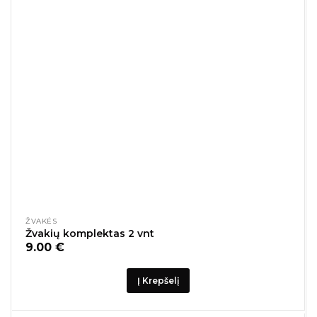
ŽVAKĖS
Žvakių komplektas 2 vnt
9.00
€
Į Krepšelį