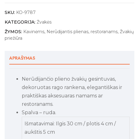
SKU:
KO-9787
KATEGORIJA:
Žvakės
ŽYMOS:
Kavinėms
,
Nerūdijantis plienas
,
restoranams
,
Žvakių
priežiūra
APRAŠYMAS
Nerūdijančio plieno žvakių gesintuvas,
dekoruotas rago rankena, elegantiškas ir
praktiškas aksesuaras namams ar
restoranams.
Spalva – ruda.
Išmatavimai: Ilgis 30 cm / plotis 4 cm /
aukštis 5 cm