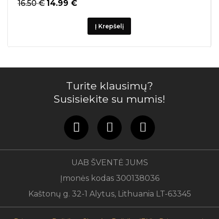
16.50
€
14.99
€
Į Krepšelį
Turite klausimų?
Susisiekite su mumis!
UAB ŠVENTĖ JUMS
Įmonės kodas 300138036
Kaštonų g. 32-1 Alytus, Lithuania LT-63345