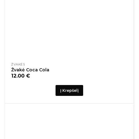
ŽVAKĖS
Žvakė Coca Cola
12.00
€
Į Krepšelį