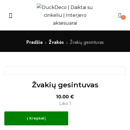
0
Pradžia
Žvakės
Žvakių gesintuvas
Žvakių gesintuvas
10.00
€
Liko 1
Į Krepšelį