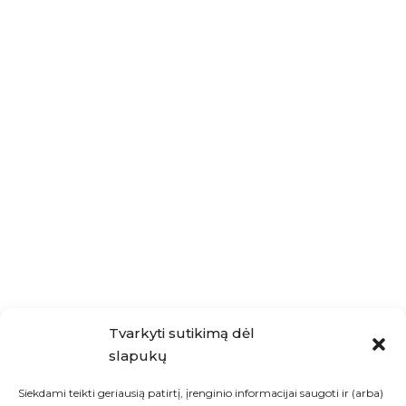
DOVANŲ IDĖJOS
Vaza „Pepper“
150.00
€
Turite klausimų?
Susisiekite su mumis!
Tvarkyti sutikimą dėl
slapukų
Siekdami teikti geriausią patirtį, įrenginio informacijai saugoti ir (arba)