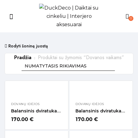
0
Rodyti šoninę juostą
Pradžia
Produktai su žymomis “Dovanos vaikams”
DOVANŲ IDĖJOS
DOVANŲ IDĖJOS
Balansinis dviratukas „Mėlynas“
Balansinis dviratukas „Rožinis“
170.00
€
170.00
€