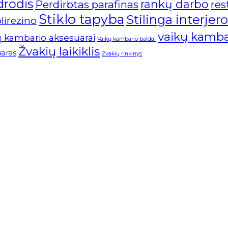
drodis
rankų darbo
Perdirbtas parafinas
re
Stiklo tapyba
Stilinga interjer
olirezino
vaikų kamba
ų kambario aksesuarai
Vaikų kambario baldai
Žvakių laikiklis
aras
Žvakių rinkinys