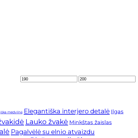
Elegantiška interjero detalė
Ilgas
iška medvilnė
 žvakidė
Lauko žvakė
Minkštas žaislas
alė
Pagalvėlė su elnio atvaizdu