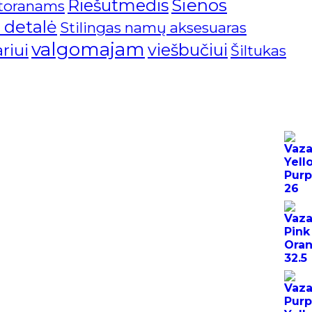
Riešutmedis
Sienos
storanams
o detalė
Stilingas namų aksesuaras
valgomajam
viešbučiui
riui
Šiltukas