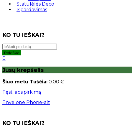
Statulėlės Deco
Išpardavimas
KO TU IEŠKAI?
Paieška
0
Jūsų krepšelis
Šiuo metu Tuščia:
0.00
€
Tęsti apsipirkimą
Envelope
Phone-alt
KO TU IEŠKAI?