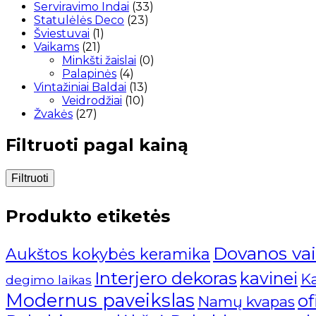
produktai
33
Serviravimo Indai
33
23
produktai
Statulėlės Deco
23
1
produktai
Šviestuvai
1
21
produktas
Vaikams
21
produktas
0
Minkšti žaislai
0
4
produktų
Palapinės
4
produktai
13
Vintažiniai Baldai
13
10
produktų
Veidrodžiai
10
27
produktų
Žvakės
27
produktai
Filtruoti pagal kainą
Filtruoti
Produkto etiketės
Dovanos va
Aukštos kokybės keramika
Interjero dekoras
kavinei
K
degimo laikas
Modernus paveikslas
of
Namų kvapas