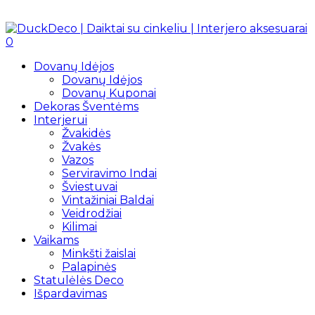
0
Dovanų Idėjos
Dovanų Idėjos
Dovanų Kuponai
Dekoras Šventėms
Interjerui
Žvakidės
Žvakės
Vazos
Serviravimo Indai
Šviestuvai
Vintažiniai Baldai
Veidrodžiai
Kilimai
Vaikams
Minkšti žaislai
Palapinės
Statulėlės Deco
Išpardavimas