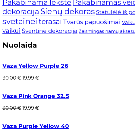
Pakabinama lėkštė
Pakabinamas vei
Sienų dekoras
dekoracija
Statulėlė iš p
svetainei
terasai
Tvarūs papuošimai
Vaik
vaikui
Šventinė dekoracija
Žaismingas namų aksesu
Nuolaida
Vaza Yellow Purple 26
Pradinė
Dabartinė
30.00
€
19.99
€
kaina
kaina:
buvo:
19.99 €.
30.00 €.
Vaza Pink Orange 32.5
Pradinė
Dabartinė
30.00
€
19.99
€
kaina
kaina:
buvo:
19.99 €.
30.00 €.
Vaza Purple Yellow 40