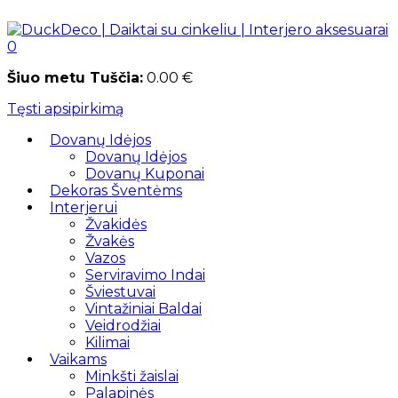
0
Šiuo metu Tuščia:
0.00
€
Tęsti apsipirkimą
Dovanų Idėjos
Dovanų Idėjos
Dovanų Kuponai
Dekoras Šventėms
Interjerui
Žvakidės
Žvakės
Vazos
Serviravimo Indai
Šviestuvai
Vintažiniai Baldai
Veidrodžiai
Kilimai
Vaikams
Minkšti žaislai
Palapinės