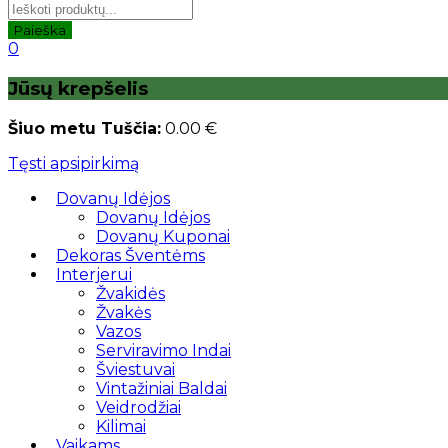
Paieška
0
Jūsų krepšelis
Šiuo metu Tuščia:
0.00
€
Tęsti apsipirkimą
Dovanų Idėjos
Dovanų Idėjos
Dovanų Kuponai
Dekoras Šventėms
Interjerui
Žvakidės
Žvakės
Vazos
Serviravimo Indai
Šviestuvai
Vintažiniai Baldai
Veidrodžiai
Kilimai
Vaikams