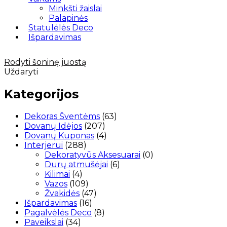
Minkšti žaislai
Palapinės
Statulėlės Deco
Išpardavimas
Rodyti šoninę juostą
Uždaryti
Kategorijos
63
Dekoras Šventėms
63
207
produktai
Dovanų Idėjos
207
produktai
4
Dovanų Kuponas
4
288
produktai
Interjerui
288
produktai
0
Dekoratyvūs Aksesuarai
0
6
produktų
Durų atmušėjai
6
4
produktai
Kilimai
4
produktai
109
Vazos
109
produktai
47
Žvakidės
47
16
produktai
Išpardavimas
16
produktų
8
Pagalvėlės Deco
8
34
produktai
Paveikslai
34