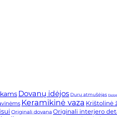
Dovanų idėjos
ikams
Durų atmušėjas
Ekolog
Keramikinė vaza
Krištolinė
avinėms
isui
Originali interjero det
Originali dovana