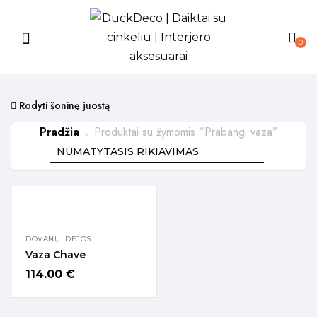
0
Rodyti šoninę juostą
Pradžia
Produktai su žymomis “Prabangi vaza”
DOVANŲ IDĖJOS
Vaza Chave
114.00
€