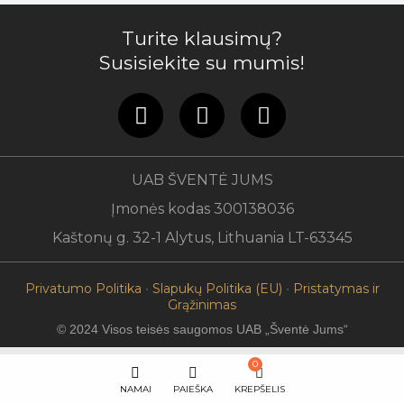
Turite klausimų?
Susisiekite su mumis!
UAB ŠVENTĖ JUMS
Įmonės kodas 300138036
Kaštonų g. 32-1 Alytus, Lithuania LT-63345
Privatumo Politika
•
Slapukų Politika (EU)
•
Pristatymas ir
Grąžinimas
© 2024 Visos teisės saugomos UAB „Šventė Jums“
0
NAMAI
PAIEŠKA
KREPŠELIS