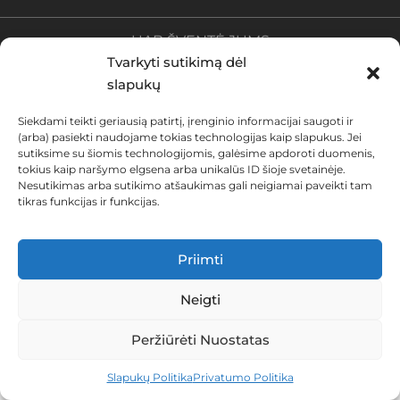
UAB ŠVENTĖ JUMS
Tvarkyti sutikimą dėl
Įmonės kodas 300138036
slapukų
Kaštonų g. 32-1 Alytus, Lithuania LT-63345
Siekdami teikti geriausią patirtį, įrenginio informacijai saugoti ir
(arba) pasiekti naudojame tokias technologijas kaip slapukus. Jei
Privatumo Politika
•
Slapukų Politika (EU)
•
Pristatymas ir
sutiksime su šiomis technologijomis, galėsime apdoroti duomenis,
Grąžinimas
tokius kaip naršymo elgsena arba unikalūs ID šioje svetainėje.
Nesutikimas arba sutikimo atšaukimas gali neigiamai paveikti tam
© 2024 Visos teisės saugomos UAB „Šventė Jums“
tikras funkcijas ir funkcijas.
Priimti
Neigti
Peržiūrėti Nuostatas
0
Slapukų Politika
Privatumo Politika
NAMAI
PAIEŠKA
KREPŠELIS