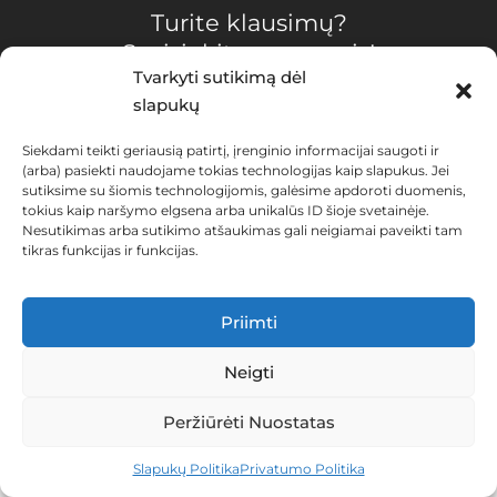
Turite klausimų?
Susisiekite su mumis!
Tvarkyti sutikimą dėl
slapukų
Siekdami teikti geriausią patirtį, įrenginio informacijai saugoti ir
(arba) pasiekti naudojame tokias technologijas kaip slapukus. Jei
sutiksime su šiomis technologijomis, galėsime apdoroti duomenis,
UAB ŠVENTĖ JUMS
tokius kaip naršymo elgsena arba unikalūs ID šioje svetainėje.
Nesutikimas arba sutikimo atšaukimas gali neigiamai paveikti tam
Įmonės kodas 300138036
tikras funkcijas ir funkcijas.
Kaštonų g. 32-1 Alytus, Lithuania LT-63345
Priimti
Privatumo Politika
•
Slapukų Politika (EU)
•
Pristatymas ir
Grąžinimas
Neigti
© 2024 Visos teisės saugomos UAB „Šventė Jums“
Peržiūrėti Nuostatas
0
Slapukų Politika
Privatumo Politika
NAMAI
PAIEŠKA
KREPŠELIS