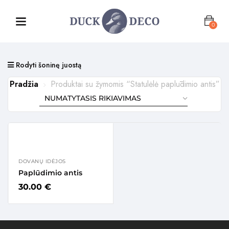
0
Rodyti šoninę juostą
Pradžia
Produktai su žymomis “Statulėlė paplūdimio antis”
DOVANŲ IDĖJOS
Paplūdimio antis
30.00
€